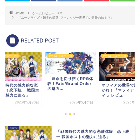
HOME
ゲームレビュー・PR
「ムーンライズ・領主の帰還: ファンタジー世界での冒険の始まり」
RELATED POST
ムレビュー・PR
ゲームレビュー・PR
ゲームレビュー・PR
「運命を切り拓くRPG体
験！Fate/Grand Order
戦国時代の魅力的な恋
マフィアの世界で勝
の魅力...
体験！恋下統一 戦国ホ
がれ！『マフィア・
トの魅力に迫る」
ィ 』レビュー
2023年5月20日
2023年5月31日
2023年3
「戦国時代の魅力的な恋愛体験！恋下統
一 戦国ホストの魅力に迫る」