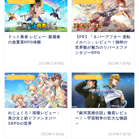
ゲームレビュー・PR
ゲームレビュー・PR
ドット勇者 レビュー: 新感覚
【PR】「ネバーアフター 逆転
の放置系RPG体験
メルヘン」レビュー！独特の
世界観が魅力のリバースファ
ンタジーRPG
2023年12月18日
2023年11月9日
ゲームレビュー・PR
ゲームレビュー・PR
れじぇくろ！深堀レビュー：
『銀河英雄伝説』徹底レビュ
美少女と紡ぐファンタジー
ー！～宇宙戦争の壮大な物語
SRPGの世界
～
2023年11月6日
2023年11月1日