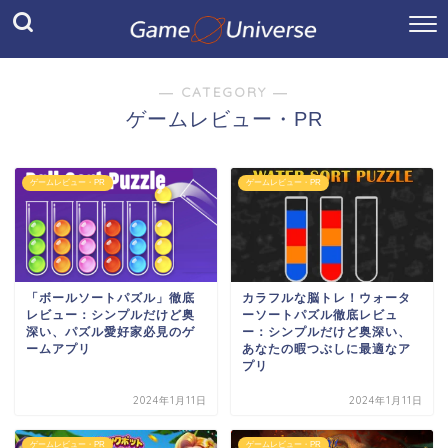
― CATEGORY ―
ゲームレビュー・PR
ゲームレビュー・PR
ゲームレビュー・PR
「ボールソートパズル」徹底
カラフルな脳トレ！ウォータ
レビュー：シンプルだけど奥
ーソートパズル徹底レビュ
深い、パズル愛好家必見のゲ
ー：シンプルだけど奥深い、
ームアプリ
あなたの暇つぶしに最適なア
プリ
2024年1月11日
2024年1月11日
ゲームレビュー・PR
ゲームレビュー・PR